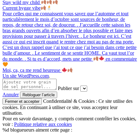
Stay wild my child
Current hygge vibe
Pour celles qui me connaissent vous savez que l’automne et tout
particulièrement le mois d’octobre sont sources de bonheur, de
repos, de retour chez soi, de douceur. . J’accueille cette saison les
bras grands ouverts afin d’en absorber le plus possible et faire mes
provisions pour passer à travers l’hiver. . Le bonheur est ici. C’est
aussi ce qui est inscrit quand je rentre chez moi au pas de ma porte.
C’est un doux rappel que j’ai tout ce que j’ai besoin dans cette petite
bulle d’amour. . Le sentiment de se sentir HOME. Ça vaut tout l’or
du monde. . Si tu es d’accord, mets une petite
en commentaire
Moi, ça, ça me rend heureuse
Un site WordPress.com
.
Publier sur
Annuler
Confidentialité & Cookies : Ce site utilise des
cookies. En continuant à utiliser ce site, vous acceptez leur
utilisation.
Pour en savoir davantage, y compris comment contrôler les cookies,
voir :
Politique relative aux cookies
%d
blogueueurs aiment cette page :