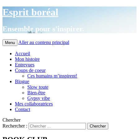
Esprit boréal
Ensemble pour s'inspirer.
Aller au contenu principal
Menu
Accueil
Mon histoire
Entrevues
Coups de coeur
Ces humains m’inspirent!
Blogue
Slow toute
Bien-être
Gypsy vibe
Mes collaboratrices
Contact
Chercher
Rechercher :