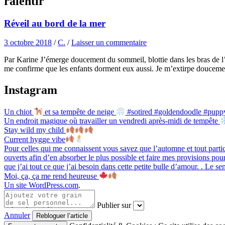
ralentir
Réveil au bord de la mer
3 octobre 2018
/
C.
/
Laisser un commentaire
Par Karine J’émerge doucement du sommeil, blottie dans les bras de l’h
me confirme que les enfants dorment eux aussi. Je m’extirpe doucement
Instagram
Un chiot
et sa tempête de neige
#sotired #goldendoodle #puppy
Un endroit magique où travailler un vendredi après-midi de tempête
Stay wild my child
Current hygge vibe
Pour celles qui me connaissent vous savez que l’automne et tout particu
ouverts afin d’en absorber le plus possible et faire mes provisions pour
que j’ai tout ce que j’ai besoin dans cette petite bulle d’amour. . Le 
Moi, ça, ça me rend heureuse
Un site WordPress.com
.
Publier sur
Annuler