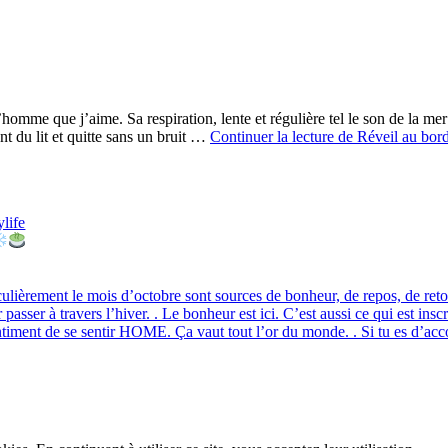
omme que j’aime. Sa respiration, lente et régulière tel le son de la me
 du lit et quitte sans un bruit …
Continuer la lecture de
Réveil au bord
life
lièrement le mois d’octobre sont sources de bonheur, de repos, de retour
 passer à travers l’hiver. . Le bonheur est ici. C’est aussi ce qui est in
sentiment de se sentir HOME. Ça vaut tout l’or du monde. . Si tu es d’ac