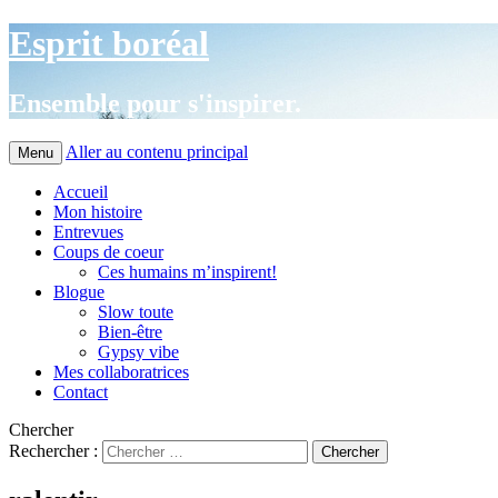
Esprit boréal
Ensemble pour s'inspirer.
Aller au contenu principal
Menu
Accueil
Mon histoire
Entrevues
Coups de coeur
Ces humains m’inspirent!
Blogue
Slow toute
Bien-être
Gypsy vibe
Mes collaboratrices
Contact
Chercher
Rechercher :