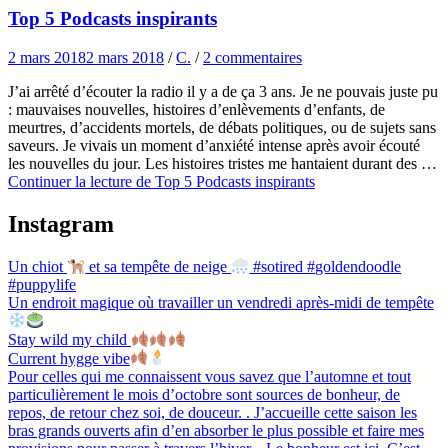
Top 5 Podcasts inspirants
2 mars 2018
2 mars 2018
/
C.
/
2 commentaires
J’ai arrêté d’écouter la radio il y a de ça 3 ans. Je ne pouvais juste pu
: mauvaises nouvelles, histoires d’enlèvements d’enfants, de
meurtres, d’accidents mortels, de débats politiques, ou de sujets sans
saveurs. Je vivais un moment d’anxiété intense après avoir écouté
les nouvelles du jour. Les histoires tristes me hantaient durant des …
Continuer la lecture de
Top 5 Podcasts inspirants
Instagram
Un chiot
et sa tempête de neige
#sotired #goldendoodle
#puppylife
Un endroit magique où travailler un vendredi après-midi de tempête
Stay wild my child
Current hygge vibe
Pour celles qui me connaissent vous savez que l’automne et tout
particulièrement le mois d’octobre sont sources de bonheur, de
repos, de retour chez soi, de douceur. . J’accueille cette saison les
bras grands ouverts afin d’en absorber le plus possible et faire mes