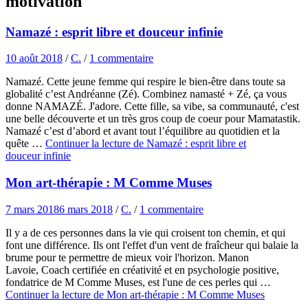
motivation
Namazé : esprit libre et douceur infinie
10 août 2018
/
C.
/
1 commentaire
Namazé. Cette jeune femme qui respire le bien-être dans toute sa
globalité c’est Andréanne (Zé). Combinez namasté + Zé, ça vous
donne NAMAZÉ. J'adore. Cette fille, sa vibe, sa communauté, c'est
une belle découverte et un très gros coup de coeur pour Mamatastik.
Namazé c’est d’abord et avant tout l’équilibre au quotidien et la
quête …
Continuer la lecture de
Namazé : esprit libre et
douceur infinie
Mon art-thérapie : M Comme Muses
7 mars 2018
6 mars 2018
/
C.
/
1 commentaire
Il y a de ces personnes dans la vie qui croisent ton chemin, et qui
font une différence. Ils ont l'effet d'un vent de fraîcheur qui balaie la
brume pour te permettre de mieux voir l'horizon. Manon
Lavoie, Coach certifiée en créativité et en psychologie positive,
fondatrice de M Comme Muses, est l'une de ces perles qui …
Continuer la lecture de
Mon art-thérapie : M Comme Muses