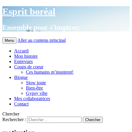
Esprit boréal
Ensemble pour s'inspirer.
Aller au contenu principal
Menu
Accueil
Mon histoire
Entrevues
Coups de coeur
Ces humains m’inspirent!
Blogue
Slow toute
Bien-être
Gypsy vibe
Mes collaboratrices
Contact
Chercher
Rechercher :