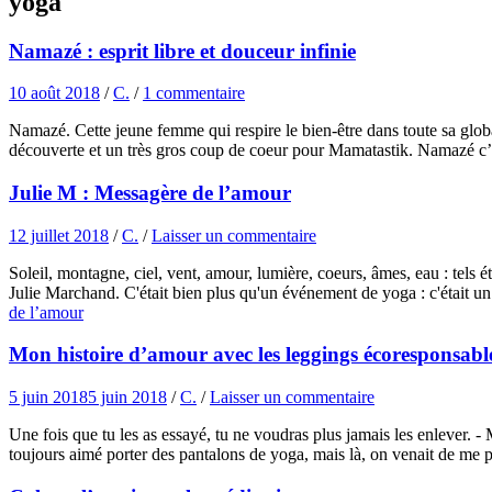
yoga
Namazé : esprit libre et douceur infinie
10 août 2018
/
C.
/
1 commentaire
Namazé. Cette jeune femme qui respire le bien-être dans toute sa glo
découverte et un très gros coup de coeur pour Mamatastik. Namazé c’es
Julie M : Messagère de l’amour
12 juillet 2018
/
C.
/
Laisser un commentaire
Soleil, montagne, ciel, vent, amour, lumière, coeurs, âmes, eau : te
Julie Marchand. C'était bien plus qu'un événement de yoga : c'était 
de l’amour
Mon histoire d’amour avec les leggings écoresponsab
5 juin 2018
5 juin 2018
/
C.
/
Laisser un commentaire
Une fois que tu les as essayé, tu ne voudras plus jamais les enlever. 
toujours aimé porter des pantalons de yoga, mais là, on venait de me 