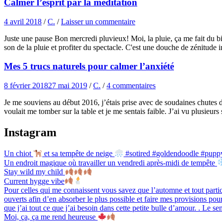
Calmer l’esprit par la méditation
4 avril 2018
/
C.
/
Laisser un commentaire
Juste une pause Bon mercredi pluvieux! Moi, la pluie, ça me fait du bie
son de la pluie et profiter du spectacle. C'est une douche de zénitude 
Mes 5 trucs naturels pour calmer l’anxiété
8 février 2018
27 mai 2019
/
C.
/
4 commentaires
Je me souviens au début 2016, j’étais prise avec de soudaines chutes d
voulait me tomber sur la table et je me sentais faible. J’ai vu plusieur
Instagram
Un chiot
et sa tempête de neige
#sotired #goldendoodle #puppy
Un endroit magique où travailler un vendredi après-midi de tempête
Stay wild my child
Current hygge vibe
Pour celles qui me connaissent vous savez que l’automne et tout particu
ouverts afin d’en absorber le plus possible et faire mes provisions pour
que j’ai tout ce que j’ai besoin dans cette petite bulle d’amour. . Le 
Moi, ça, ça me rend heureuse