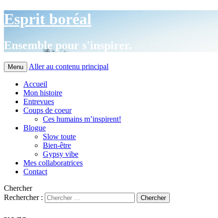
Esprit boréal
Ensemble pour s'inspirer.
Aller au contenu principal
Menu
Accueil
Mon histoire
Entrevues
Coups de coeur
Ces humains m’inspirent!
Blogue
Slow toute
Bien-être
Gypsy vibe
Mes collaboratrices
Contact
Chercher
Rechercher :