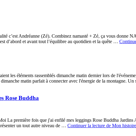
balité c’est Andréanne (Zé). Combinez namasté + Zé, ça vous donne NAM
t d’abord et avant tout l’équilibre au quotidien et la quête …
Continue
ls étaient les éléments rassemblés dimanche matin dernier lors de l'év
un dimanche matin parfait à connecter avec l'énergie de la montagne. U
les Rose Buddha
- Moi La première fois que j'ai enfilé mes leggings Rose Buddha Jardins 
présenter un tout autre niveau de …
Continuer la lecture de
Mon histoir