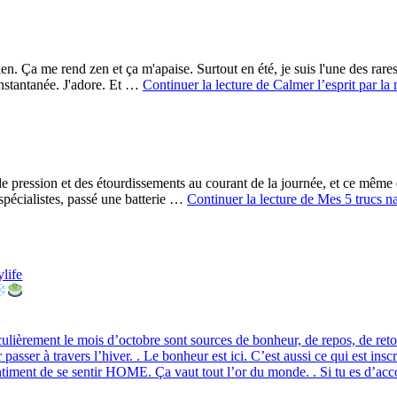
n. Ça me rend zen et ça m'apaise. Surtout en été, je suis l'une des rares
instantanée. J'adore. Et …
Continuer la lecture de
Calmer l’esprit par la
e pression et des étourdissements au courant de la journée, et ce même en
s spécialistes, passé une batterie …
Continuer la lecture de
Mes 5 trucs na
life
lièrement le mois d’octobre sont sources de bonheur, de repos, de retour
 passer à travers l’hiver. . Le bonheur est ici. C’est aussi ce qui est in
sentiment de se sentir HOME. Ça vaut tout l’or du monde. . Si tu es d’ac